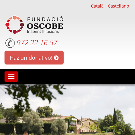
Català
Castellano
972 22 16 57
Haz un donativo!
Oscobe