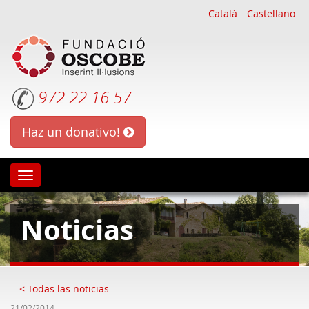
Català
Castellano
972 22 16 57
Haz un donativo!
Oscobe
Noticias
< Todas las noticias
21/02/2014