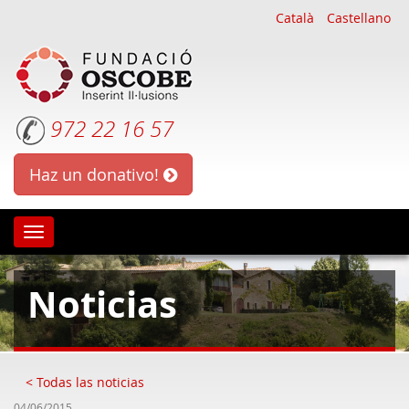
Català
Castellano
972 22 16 57
Haz un donativo!
Oscobe
Noticias
< Todas las noticias
04/06/2015