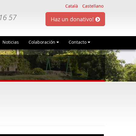
Català
Castellano
16 57
Haz un donativo!
Noticias
Colaboración
Contacto