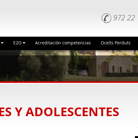
972 22 
n
E2O
Acreditación competencias
Ocells Perduts
ES Y ADOLESCENTES