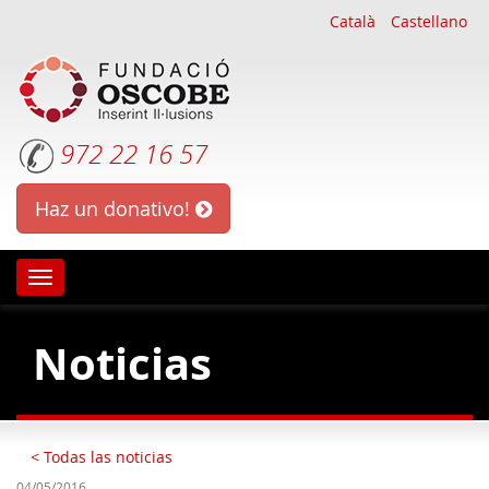
Català
Castellano
972 22 16 57
Haz un donativo!
Oscobe
Noticias
< Todas las noticias
04/05/2016