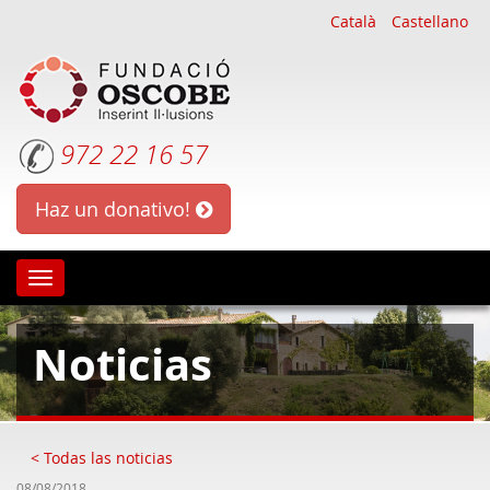
Català
Castellano
972 22 16 57
Haz un donativo!
Oscobe
Noticias
< Todas las noticias
08/08/2018