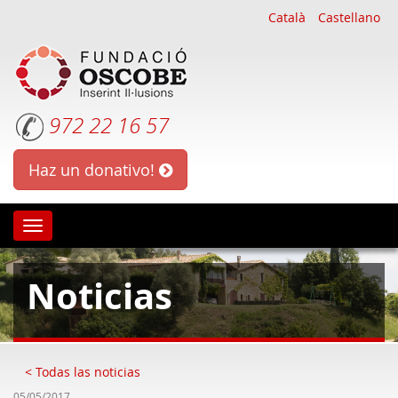
Català
Castellano
972 22 16 57
Haz un donativo!
Oscobe
Noticias
< Todas las noticias
05/05/2017