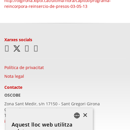
http://tvgirona.xiptv.cat/
ultima-hora/capitol/programa-
reincorpora-reinsercio-de-
presos-03-05-13
Xarxes socials
Política de privacitat
Nota legal
Contacte
OSCOBE
Zona Sant Medir, s/n 17150 - Sant Gregori
Girona
C/Barcelona, 409 - 17003 Girona
×
T.972 22 16 57
info@oscobe.com
Aquest lloc web utilitza
CATALAN