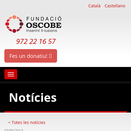
Català
Castellano
972 22 16 57
Fes un donatiu!
Oscobe
Notícies
< Totes les notícies
03/05/2013