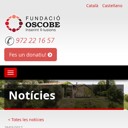
Català
Castellano
972 22 16 57
Fes un donatiu!
Oscobe
Notícies
< Totes les notícies
29/03/2017