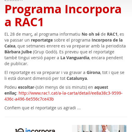
Programa Incorpora
a RAC1
EL 28 de març, al programa informatiu
No oh sé
de
RAC1
, es
va passar un
reportatge
sobre el programa
Incorpora de la
Caixa
, que setmanes enrere es va preparar amb la periodista
Bàrbara Julbe
(Grup Godó). Es preveu que el reportatge
també tingui versió paper a
La Vanguardia
, encara pendent
de publicar.
El reportatge es va preparar i va gravar a
Girona
, tot i que se
li està donant dimensió per tot
Catalunya
.
Podeu
escoltar
-(són menys de sis minuts) en
aquest
enllaç
:
http://www.rac1.cat/a-la-carta/detail/ee8a38c3-9599-
436c-a496-6e556c7ce43b
Confiem que el reportatge us agradi ...