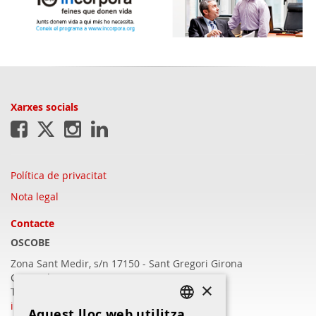
Xarxes socials
Política de privacitat
Nota legal
Contacte
OSCOBE
Zona Sant Medir, s/n 17150 - Sant Gregori
Girona
C/Barcelona, 409 - 17003 Girona
×
T.972 22 16 57
info@oscobe.com
Aquest lloc web utilitza