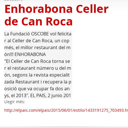
Enhorabona Celler
de Can Roca
La Fundació OSCOBE vol felicita
r al Celler de Can Roca, 
un cop 
més, el millor restaurant del m
ón!!! ENHORABONA
"El Celler de Can Roca torna se
r el restaurant número u del m
ón, segons la revista especialit
zada Restaurant i recupera la p
osició que va ocupar fa dos an
ys, el 2013". EL PAIS, 2 junio 201
Llegir més:
5
http://elpais.com/elpais/2015/06/01/estilo/1433191275_703493.h