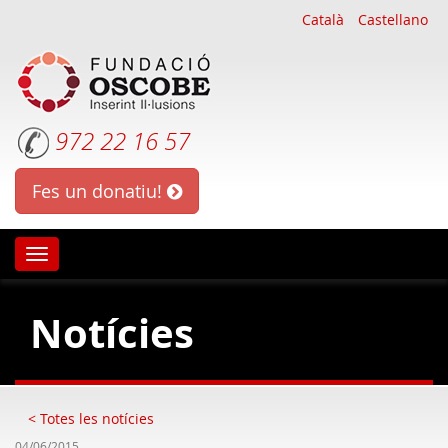
Català
Castellano
972 22 16 57
Fes un donatiu!
Oscobe
Notícies
< Totes les notícies
04/06/2015