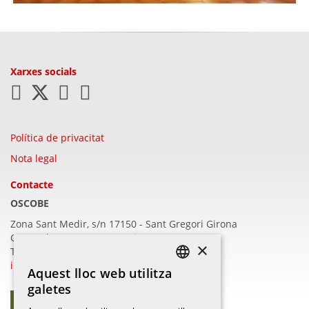
Xarxes socials
Política de privacitat
Nota legal
Contacte
OSCOBE
Zona Sant Medir, s/n 17150 - Sant Gregori
Girona
C/Barcelona, 409 - 17003 Girona
×
T.972 22 16 57
info@oscobe.com
Aquest lloc web utilitza
CATALAN
galetes
CATALAN