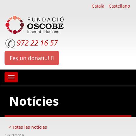
Català
Castellano
972 22 16 57
Fes un donatiu!
Oscobe
Notícies
< Totes les notícies
24/12/2016