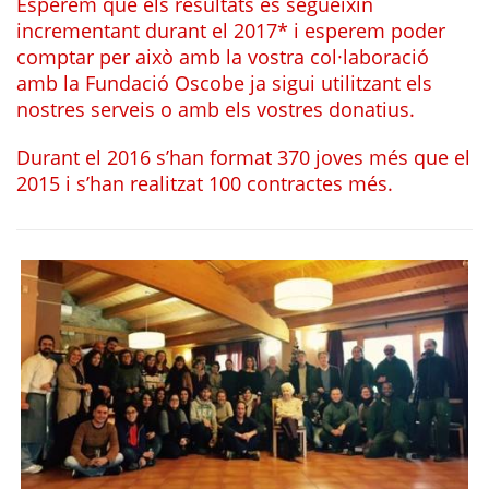
Esperem que els resultats es segueixin
incrementant durant el 2017* i esperem poder
comptar per això amb la vostra col·laboració
amb la Fundació Oscobe ja sigui utilitzant els
nostres serveis o amb els vostres donatius.
Durant el 2016 s’han format 370 joves més que el
2015 i s’han realitzat 100 contractes més.