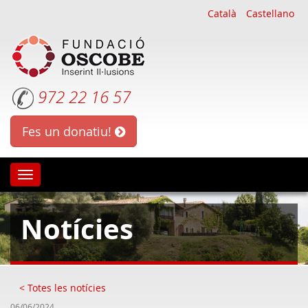
Català
Castellano
972 22 16 57
Fes un donatiu!
Oscobe
Notícies
< Totes les notícies
06/06/2024