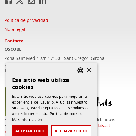
Política de privacidad
Nota legal
Contacto
OSCOBE
Zona Sant Medir, s/n 17150 - Sant Gregori
Girona
C/Barcelona, 409 - 17003 Girona
×
T.972 22 16 57
info@oscobe.com
Ese sitio web utiliza
CATALAN
cookies
CATALAN
Este sitio web usa cookies para mejorar la
experiencia del usuario. Al utilizar nuestro
SPANISH
sitio web, usted acepta todas las cookies de
acuerdo con nuestra Política de cookies.
Más información
Fundación en convenio con
Ocells Perduts - Celebracions
Brot - Empresa de inserción
reserves.ocellsperduts.cat
ACEPTAR TODO
RECHAZAR TODO
www.brotserveisintegrals.org