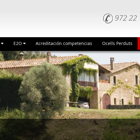
972 22 
n
E2O
Acreditación competencias
Ocells Perduts